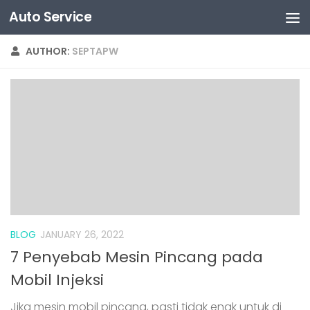
Auto Service
Skip to content
AUTHOR:
SEPTAPW
BLOG
JANUARY 26, 2022
7 Penyebab Mesin Pincang pada
Mobil Injeksi
Jika mesin mobil pincang, pasti tidak enak untuk di