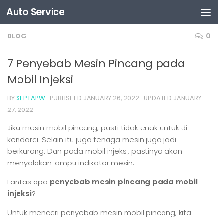
Auto Service
Skip to content
BLOG
0
7 Penyebab Mesin Pincang pada
Mobil Injeksi
BY
SEPTAPW
· PUBLISHED
JANUARY 26, 2022
· UPDATED
JANUARY
27, 2022
Jika mesin mobil pincang, pasti tidak enak untuk di
kendarai. Selain itu juga tenaga mesin juga jadi
berkurang. Dan pada mobil injeksi, pastinya akan
menyalakan lampu indikator mesin.
Lantas apa
penyebab mesin pincang pada mobil
injeksi
?
Untuk mencari penyebab mesin mobil pincang, kita