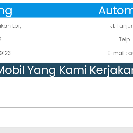
ng
Autom
ikan Lor,
Jl. Tanj
3
Telp 
9123
E-mail :
Mobil Yang Kami Kerjaka