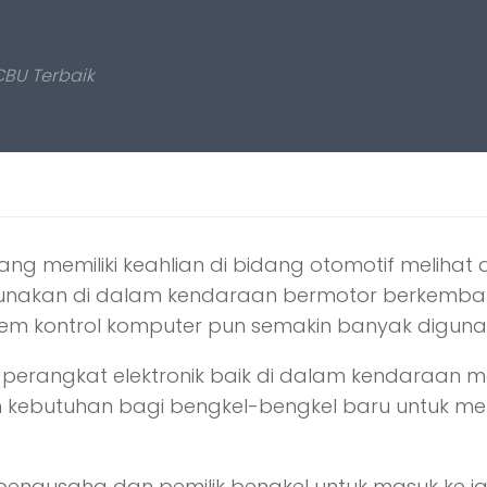
CBU Terbaik
ng memiliki keahlian di bidang otomotif meliha
 digunakan di dalam kendaraan bermotor berkemb
em kontrol komputer pun semakin banyak diguna
perangkat elektronik baik di dalam kendaraan 
n kebutuhan bagi bengkel-bengkel baru untuk m
ngusaha dan pemilik bengkel untuk masuk ke jar