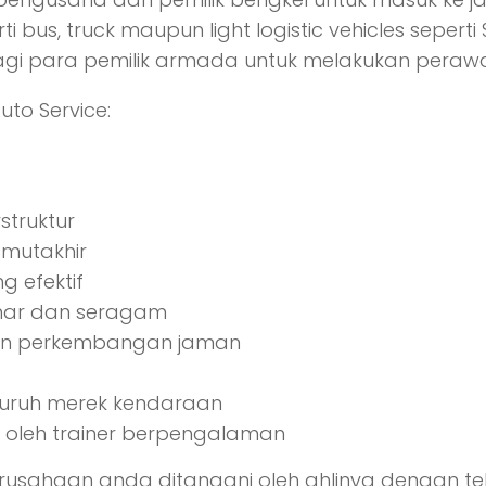
bus, truck maupun light logistic vehicles seperti
bagi para pemilik armada untuk melakukan pera
to Service:
struktur
mutakhir
 efektif
nar dan seragam
gan perkembangan jaman
eluruh merek kendaraan
ff oleh trainer berpengalaman
erusahaan anda ditangani oleh ahlinya dengan 