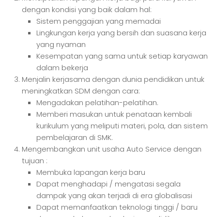
dengan kondisi yang baik dalam hal:
Sistem penggajian yang memadai
Lingkungan kerja yang bersih dan suasana kerja
yang nyaman
Kesempatan yang sama untuk setiap karyawan
dalam bekerja
Menjalin kerjasama dengan dunia pendidikan untuk
meningkatkan SDM dengan cara:
Mengadakan pelatihan-pelatihan.
Memberi masukan untuk penataan kembali
kurikulum yang meliputi materi, pola, dan sistem
pembelajaran di SMK.
Mengembangkan unit usaha Auto Service dengan
tujuan :
Membuka lapangan kerja baru
Dapat menghadapi / mengatasi segala
dampak yang akan terjadi di era globalisasi
Dapat memanfaatkan teknologi tinggi / baru