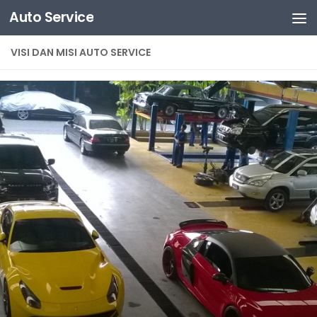
Auto Service
Skip to content
VISI DAN MISI AUTO SERVICE