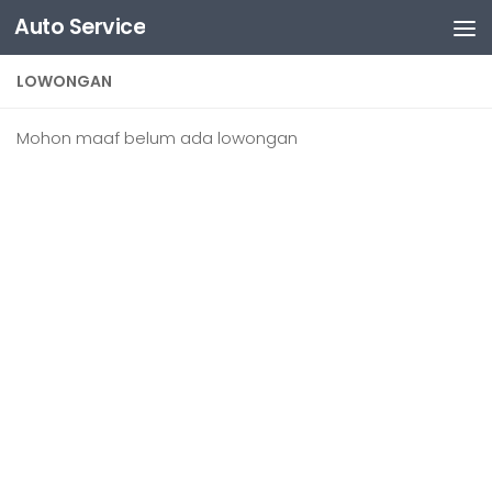
Auto Service
Skip to content
LOWONGAN
Mohon maaf belum ada lowongan